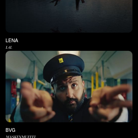
LENA
L4L
BVG
MASKENMUFFEL